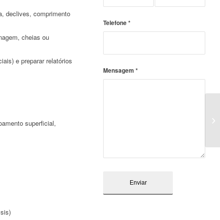
ia, declives, comprimento
Telefone
*
renagem, cheias ou
ais) e preparar relatórios
Mensagem
*
oamento superficial,
sis)