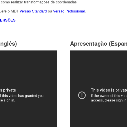
m como realizar transformações de coordenadas
quere o MDT
Versão Standard
ou
Versão Profissional
.
VERSÕES
Inglês)
Apresentação (Espan