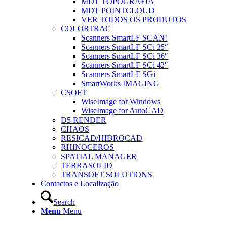
MDT TOPOGRAFIA
MDT POINTCLOUD
VER TODOS OS PRODUTOS
COLORTRAC
Scanners SmartLF SCAN!
Scanners SmartLF SCi 25″
Scanners SmartLF SCi 36″
Scanners SmartLF SCi 42″
Scanners SmartLF SGi
SmartWorks IMAGING
CSOFT
WiseImage for Windows
WiseImage for AutoCAD
D5 RENDER
CHAOS
RESICAD/HIDROCAD
RHINOCEROS
SPATIAL MANAGER
TERRASOLID
TRANSOFT SOLUTIONS
Contactos e Localização
Search
Menu
Menu