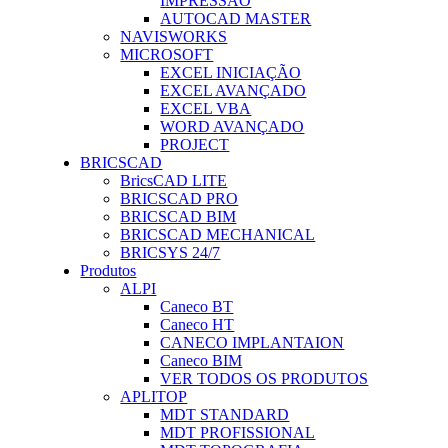
IMPRESSÃO
AUTOCAD MASTER
NAVISWORKS
MICROSOFT
EXCEL INICIAÇÃO
EXCEL AVANÇADO
EXCEL VBA
WORD AVANÇADO
PROJECT
BRICSCAD
BricsCAD LITE
BRICSCAD PRO
BRICSCAD BIM
BRICSCAD MECHANICAL
BRICSYS 24/7
Produtos
ALPI
Caneco BT
Caneco HT
CANECO IMPLANTAION
Caneco BIM
VER TODOS OS PRODUTOS
APLITOP
MDT STANDARD
MDT PROFISSIONAL