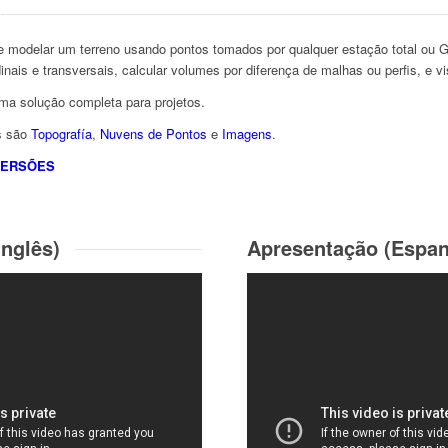
e modelar um terreno usando pontos tomados por qualquer estação total ou 
udinais e transversais, calcular volumes por diferença de malhas ou perfis, e v
ma solução completa para projetos.
s são
Topografía
,
Nuvens de Pontos
e
Imagens
.
VERSÕES
Inglês)
Apresentação (Espan