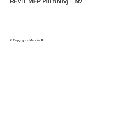
REVIT MEP Plumbing – N2
© Copyright - Mundisoft